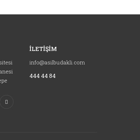
İLETIŞIM
itesi
info@asilbudakli.com
anesi
444 44 84
epe